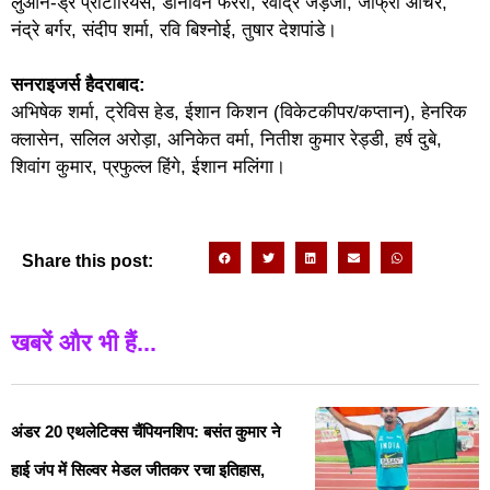
लुआन-ड्रे प्रीटोरियस, डोनोवन फरेरा, रवींद्र जड़ेजा, जोफ्रा आर्चर,
नंद्रे बर्गर, संदीप शर्मा, रवि बिश्नोई, तुषार देशपांडे।
सनराइजर्स हैदराबाद:
अभिषेक शर्मा, ट्रेविस हेड, ईशान किशन (विकेटकीपर/कप्तान), हेनरिक
क्लासेन, सलिल अरोड़ा, अनिकेत वर्मा, नितीश कुमार रेड्डी, हर्ष दुबे,
शिवांग कुमार, प्रफुल्ल हिंगे, ईशान मलिंगा।
Share this post:
खबरें और भी हैं...
अंडर 20 एथलेटिक्स चैंपियनशिप: बसंत कुमार ने
हाई जंप में सिल्वर मेडल जीतकर रचा इतिहास,