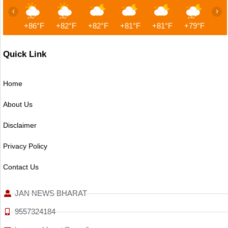
‹
›
+86°F
+82°F
+82°F
+81°F
+81°F
+79°F
+7
Quick Link
Home
About Us
Disclaimer
Privacy Policy
Contact Us
JAN NEWS BHARAT
9557324184