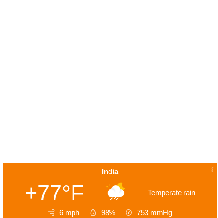
India
+77°F
Temperate rain
6 mph
98%
753
mmHg