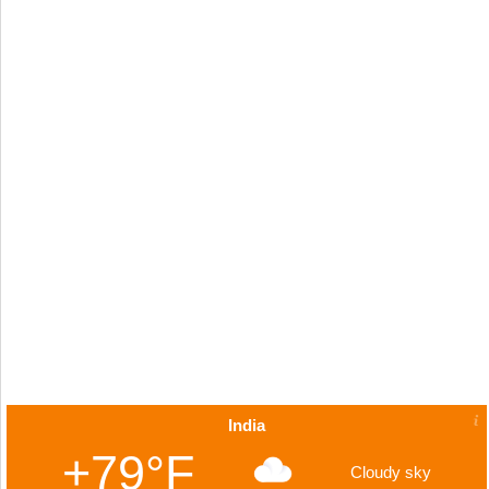
India
+79°F
Cloudy sky