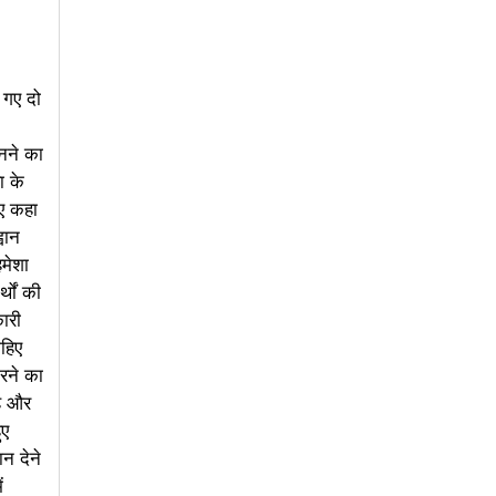
 गए दो
बनने का
ा के
ुए कहा
वान
हमेशा
थों की
कारी
ाहिए
करने का
है और
ुए
ान देने
ं