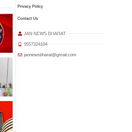
Privacy Policy
Contact Us
JAN NEWS BHARAT
9557324184
jannewsbharat@gmail.com