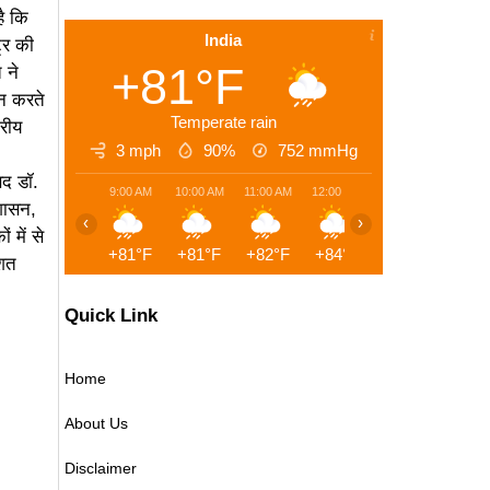
है कि
India
ट्र की
+81°F
 ने
लन करते
Temperate rain
्रीय
3 mph
90%
752
mmHg
सद डॉ.
9:00 AM
10:00 AM
11:00 AM
12:00 PM
1:00 PM
2:00 
 शासन,
‹
›
 में से
+81°F
+81°F
+82°F
+84°F
+86°F
+84°
िशत
Quick Link
Home
About Us
Disclaimer