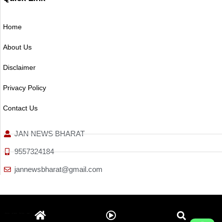
Home
About Us
Disclaimer
Privacy Policy
Contact Us
JAN NEWS BHARAT
9557324184
jannewsbharat@gmail.com
Ai Assistica
Ask Daman
Earn Yatra
Linkdot