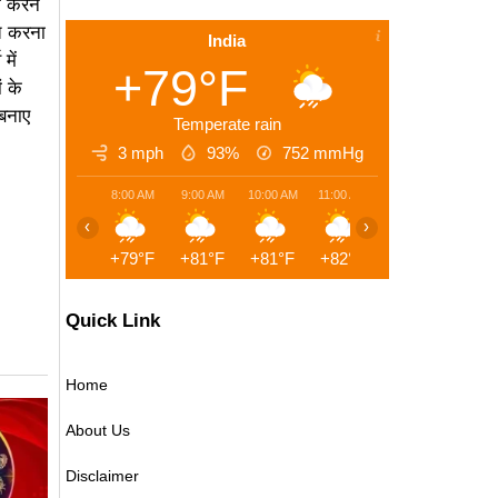
ाम करने
ित करना
India
में
+79°F
ं के
 बनाए
Temperate rain
3 mph
93%
752
mmHg
8:00 AM
9:00 AM
10:00 AM
11:00 AM
12:00 PM
1:00 
‹
›
+79°F
+81°F
+81°F
+82°F
+84°F
+86°
Quick Link
Home
About Us
Disclaimer