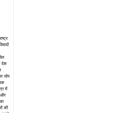
ष्ट्र
िवादों
वेत
ई देश
न
पर जोर
विक
र में
े और
 का
ों की