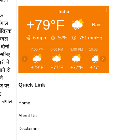
India
तक
+79°F
बंगाल
Rain
ांत्रिक
6 mph
97%
751
mmHg
 बदल
 दोनों
7:00 PM
8:00 PM
9:00 PM
10:00 PM
11:00 PM
12:00 
 इसलिए
‹
›
री ने
+79°F
+77°F
+77°F
+77°F
+77°F
+77°
ने से
ने
Quick Link
गज पर
ह
 बंगाल
Home
About Us
Disclaimer