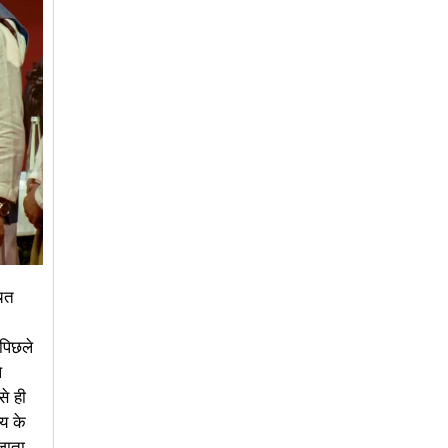
चित
 पिछले
े
से ही
्य के
 जाता