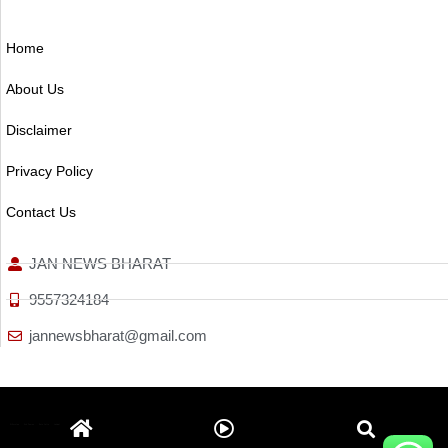
Home
About Us
Disclaimer
Privacy Policy
Contact Us
JAN NEWS BHARAT
9557324184
jannewsbharat@gmail.com
Ai Assistica
Ask Daman
Earn Yatra
Linkdot