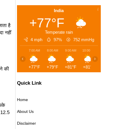
India
+77°F
ाता है
Temperate rain
दा नहीं
4 mph
97%
752
mmHg
7:00 AM
8:00 AM
9:00 AM
10:00 AM
11:00 AM
12:00 
‹
›
+77°F
+79°F
+81°F
+81°F
+82°F
+84°
ने की
Quick Link
Home
पके
About Us
र 12.5
Disclaimer