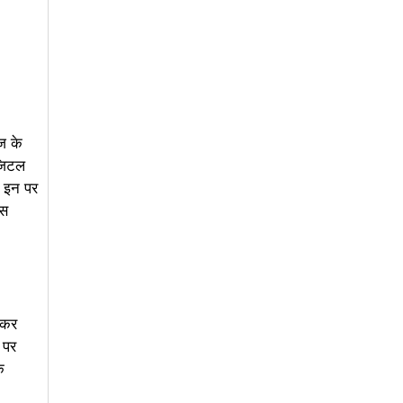
ज के
िजिटल
र इन पर
्स
यकर
 पर
े