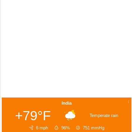
India
+79°F
Temperate rain
6 mph
96%
751
mmHg