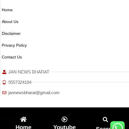
Home
About Us
Disclaimer
Privacy Policy
Contact Us
JAN NEWS BHARAT
9557324184
jannewsbharat@gmail.com
Ai Assistica
Ask Daman
Earn Yatra
Linkdot
Home
Youtube