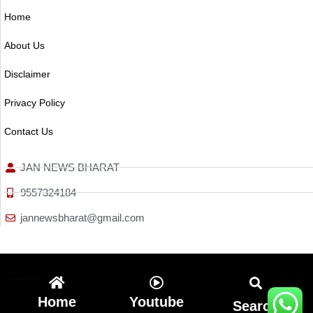
Home
About Us
Disclaimer
Privacy Policy
Contact Us
JAN NEWS BHARAT
9557324184
jannewsbharat@gmail.com
Ai Assistica
Ask Daman
Earn Yatra
Linkdot
Home
Youtube
Search