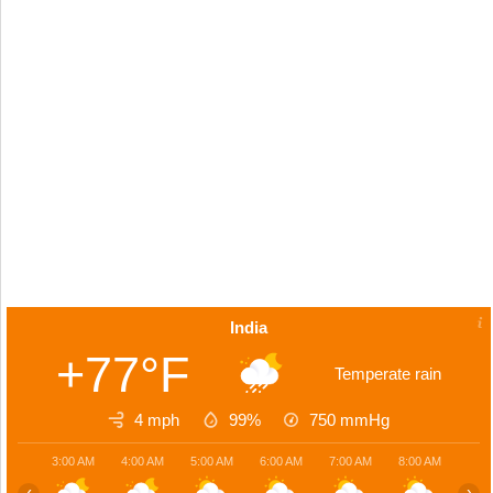
India
+77°F
Temperate rain
4 mph
99%
750
mmHg
3:00 AM
4:00 AM
5:00 AM
6:00 AM
7:00 AM
8:00 AM
9:00
‹
›