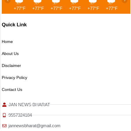
+77°F
+77°F
+77°F
+77°F
+77°F
+77°F
+7
Quick Link
Home
About Us
Disclaimer
Privacy Policy
Contact Us
JAN NEWS BHARAT
9557324184
jannewsbharat@gmail.com