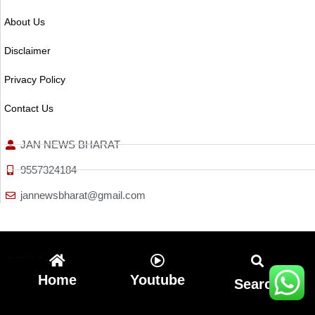
About Us
Disclaimer
Privacy Policy
Contact Us
JAN NEWS BHARAT
9557324184
jannewsbharat@gmail.com
Ai Assistica
Ask Daman
Earn Yatra
Linkdot
Home
Youtube
Search