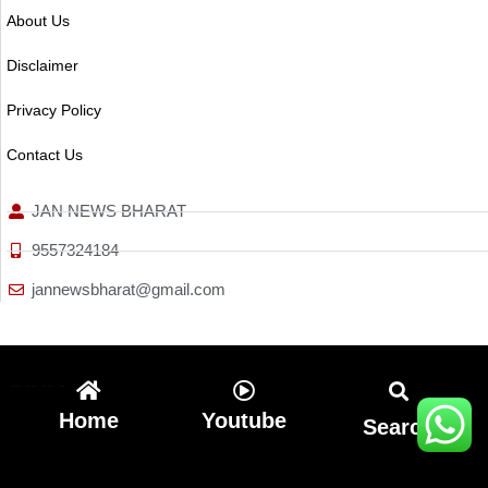
About Us
Disclaimer
Privacy Policy
Contact Us
JAN NEWS BHARAT
9557324184
jannewsbharat@gmail.com
Ai Assistica
Ask Daman
Earn Yatra
Linkdot
Home
Youtube
Search