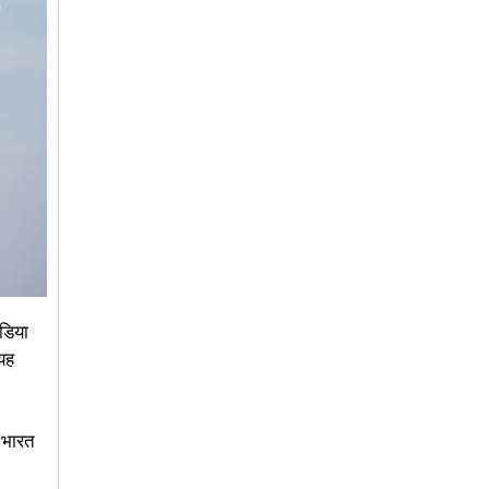
ंडिया
 यह
 भारत