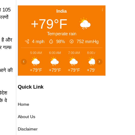
भग 105
India
ारणों
+79°F
Temperate rain
ा है और
4 mph
98%
752
mmHg
र गल्फ
5:00 AM
6:00 AM
7:00 AM
8:00 AM
9:00 AM
10:00 
‹
›
+79°F
+79°F
+79°F
+79°F
+82°F
+82°
 आगे की
Quick Link
िदेश
ि वे
Home
About Us
Disclaimer