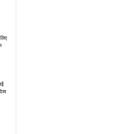
े लिए
क
नई
िव्य