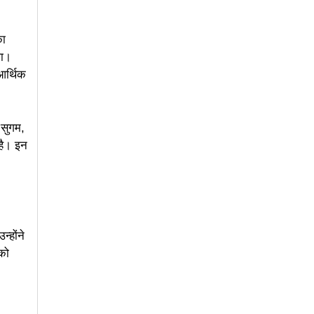
का
गा।
आर्थिक
 सुगम,
 है। इन
्होंने
को