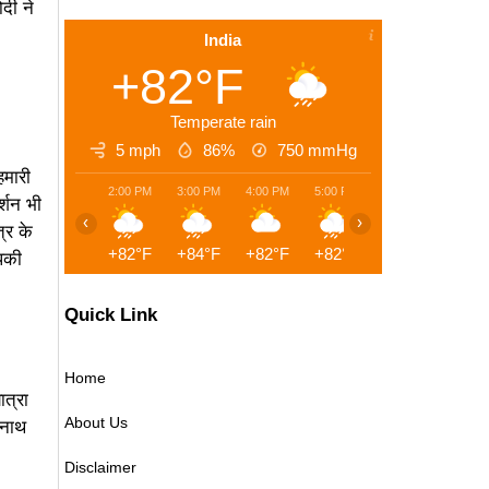
दी ने
India
+82°F
Temperate rain
5 mph
86%
750
mmHg
हमारी
2:00 PM
3:00 PM
4:00 PM
5:00 PM
6:00 PM
7:00 
र्शन भी
‹
›
त्र के
+82°F
+84°F
+82°F
+82°F
+79°F
+79°
आपकी
Quick Link
Home
ात्रा
About Us
रनाथ
।
Disclaimer