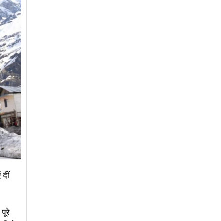
 दीं
ूरे