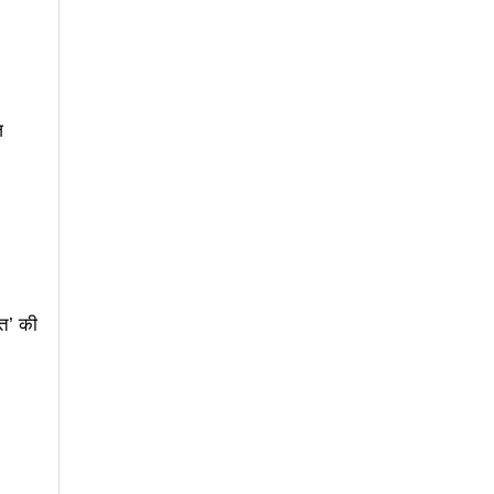
ज
रत’ की